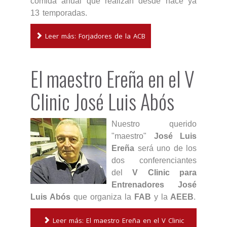
comida anual que realizan desde hace ya
13 temporadas.
Leer más: Forjadores de la ACB
El maestro Ereña en el V
Clinic José Luis Abós
Nuestro querido
"maestro"
José Luis
Ereña
será uno de los
dos conferenciantes
del
V Clinic para
Entrenadores José
Luis Abós
que organiza la
FAB
y la
AEEB
.
Leer más: El maestro Ereña en el V Clinic