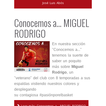
José Luis Abós
Conocemos a... MIGUEL
RODRIGO
En nuestra sección
"Conocemos a..."
tenemos la suerte de
saber un poquito
más sobre
Miguel
Rodrigo
, un
"veterano" del club con 8 temporadas a sus
espaldas vistiendo nuestros colores y
desplegando
su contagiosa #pasiónporelbasket
Leer más: Conocemos a... MIGUEL RODRIGO