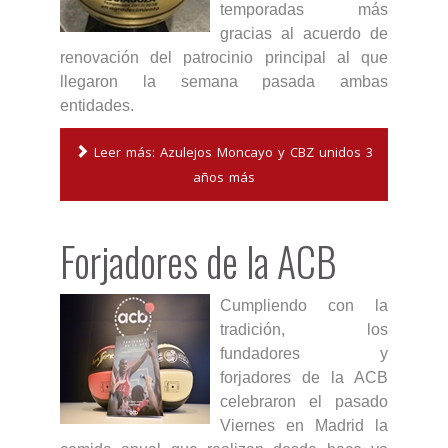
temporadas más
gracias al acuerdo de
renovación del patrocinio principal al que
llegaron la semana pasada ambas
entidades.
Leer más: Azulejos Moncayo y CBZ unidos 3
años más
Forjadores de la ACB
Cumpliendo con la
tradición, los
fundadores y
forjadores de la ACB
celebraron el pasado
Viernes en Madrid la