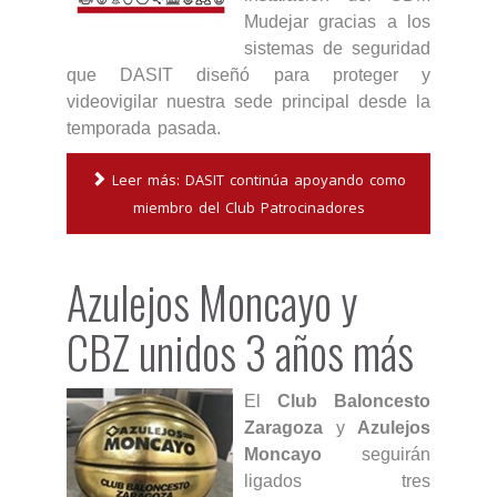
Mudejar gracias a los
sistemas de seguridad
que DASIT diseñó para proteger y
videovigilar nuestra sede principal desde la
temporada pasada.
Leer más: DASIT continúa apoyando como
miembro del Club Patrocinadores
Azulejos Moncayo y
CBZ unidos 3 años más
El
Club Baloncesto
Zaragoza
y
Azulejos
Moncayo
seguirán
ligados tres