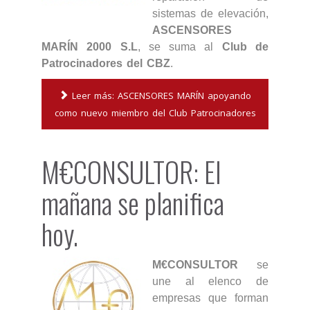
sistemas de elevación,
ASCENSORES
MARÍN 2000 S.L
, se suma al
Club de
Patrocinadores del CBZ
.
Leer más: ASCENSORES MARÍN apoyando
como nuevo miembro del Club Patrocinadores
M€CONSULTOR: El
mañana se planifica
hoy.
M€CONSULTOR
se
une al elenco de
empresas que forman