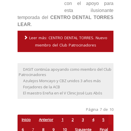
con el apoyo para
esta ilusionante
temporada del
CENTRO DENTAL TORRES
LEAR
.
Leer más: CENTRO DENTAL TORRES. Nuevo
miembro del Club Patrocinadores
DASIT continúa apoyando como miembro del Club
Patrocinadores
Azulejos Moncayo y CBZ unidos 3 años más
Forjadores de la ACB
El maestro Ereña en el V Clinic José Luis Abós
Página 7 de 10
Inicio
Anterior
1
2
3
4
5
6
7
8
9
10
Siguiente
Final